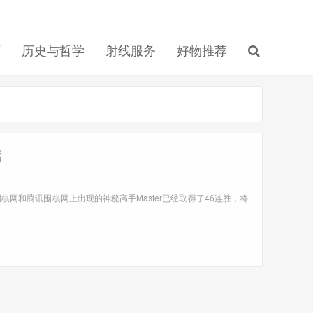
育
历史与哲学
射线服务
好物推荐
话
在弈城围棋网和腾讯围棋网上出现的神秘高手Master已经取得了46连胜，将