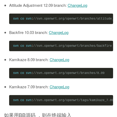
Attitude Adjustment 12.09 branch:
ChangeLog
svn co svn
:
//svn.openwrt.org/openwrt/branches/attitude_a
Backfire 10.03 branch:
ChangeLog
svn co svn
:
//svn.openwrt.org/openwrt/branches/backfire
Kamikaze 8.09 branch:
ChangeLog
svn co svn
:
//svn.openwrt.org/openwrt/branches/8.09
Kamikaze 7.09 branch:
ChangeLog
svn co svn
:
//svn.openwrt.org/openwrt/tags/kamikaze_7.09
如果用BB源码 ，则在终端输入