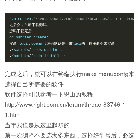
svn co svn
:
//svn.openwrt.org/openwrt/branches/barrier_break
之后会，自动下载源码。
源码下载完后
安装
 luci
，
openwrt
源码默认是不带
luci
的，得用命令来安装
./
scripts
/
feeds update 
-
./
scripts
/
feeds install 
-
完成之后，就可以在终端执行make menuconfg来
选择自己所需要的软件
软件选择可以参考一下恩山的教程
http://www.right.com.cn/forum/thread-83746-1-
1.html
当年我也是从这里起步的。
第一次编译不要选太多东西，选择好型号后，必选