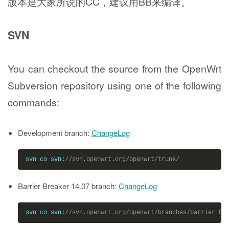
版本是大家所说的CC，建议用BB来编译。
SVN
You can checkout the source from the OpenWrt
Subversion repository using one of the following
commands:
Development branch:
ChangeLog
svn co svn
:
//svn.openwrt.org/openwrt/trunk/
Barrier Breaker 14.07 branch:
ChangeLog
svn co svn
:
//svn.openwrt.org/openwrt/branches/barrier_br