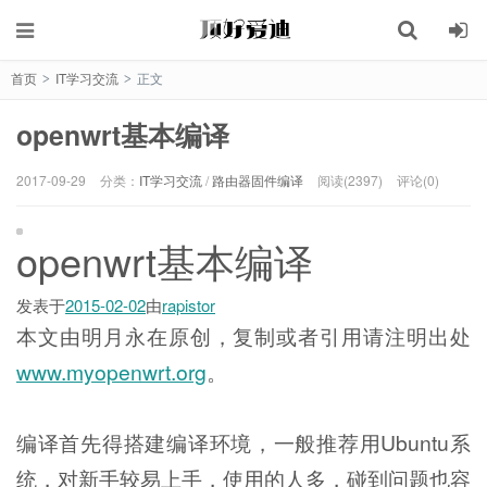
切换注册
切换登录
首页
IT学习交流
正文
>
>
我们将发送一封验证邮件至你的邮箱, 请正确填写以完成账号注
册和激活
openwrt基本编译
2017-09-29
分类：
IT学习交流
/
路由器固件编译
阅读(2397)
评论(0)
记住我的登录
忘记密码 ?
openwrt基本编译
发表于
2015-02-02
由
rapistor
本文由明月永在原创，复制或者引用请注明出处
www.myopenwrt.org
。
编译首先得搭建编译环境，一般推荐用Ubuntu系
统，对新手较易上手，使用的人多，碰到问题也容