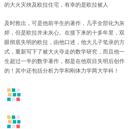
的大火灾殃及欧拉住宅，有幸的是欧拉被人
及时救出，可是他前半生的著作，几乎全部化为灰
烬，但是欧拉并未灰心。在接下来的十多年里，双
眼彻底失明的欧拉，由他口述，他大儿子笔录的方
式，重新写下了被大火夺走的数学研究，而且他一
生超过一半的数学著作，都是在他双目失明后创作
的！其中还包括分析力学和刚体力学两大学科！