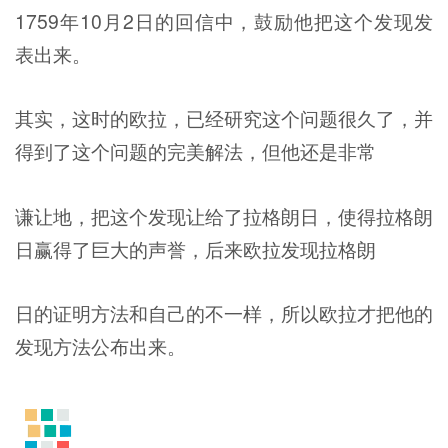
1759年10月2日的回信中，鼓励他把这个发现发
表出来。
其实，这时的欧拉，已经研究这个问题很久了，并
得到了这个问题的完美解法，但他还是非常
谦让地，把这个发现让给了拉格朗日，使得拉格朗
日赢得了巨大的声誉，后来欧拉发现拉格朗
日的证明方法和自己的不一样，所以欧拉才把他的
发现方法公布出来。