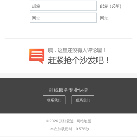
邮箱 (必填)
网址
射线服务专业快捷
联系我们
联系我们
© 2026
顶好爱迪
网站地图
本次加载用时：0.578秒