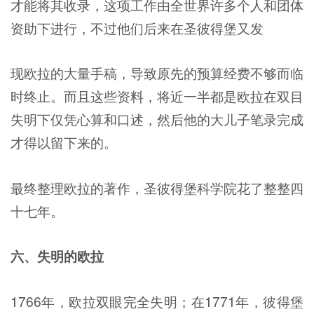
才能将其收录，这项工作由全世界许多个人和团体
资助下进行，不过他们后来在圣彼得堡又发
现欧拉的大量手稿，导致原先的预算经费不够而临
时终止。而且这些资料，将近一半都是欧拉在双目
失明下仅凭心算和口述，然后他的大儿子笔录完成
才得以留下来的。
最终整理欧拉的著作，圣彼得堡科学院花了整整四
十七年。
六、失明的欧拉
1766年，欧拉双眼完全失明；在1771年，彼得堡