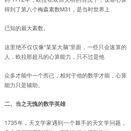
得到了第八个梅森素数M31，是当时世界上
已知的最大素数。
这里绝不仅仅像“某某大脑”里面，一些只会速算的
人，欧拉那超凡的心算能力，只不过是他
众多才能中一个而已，相对于他的数学才能，心算
能力只是辅助。
二、当之无愧的数学英雄
1735年，天文学家遇到一个棘手的天文学问题，