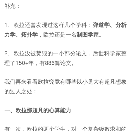
补充：
1、欧拉还曾发现过这样几个学科：
弹道学、分析
力学、拓扑学
，欧拉还是一名
制图学
家。
2、欧拉没被焚毁的一小部分论文，后世科学家整
理了150+年，有886篇论文。
我们再来看看欧拉究竟有哪些以小见大有超凡想象
的过人之处：
一、欧拉那超凡的心算能力
有一次，欧拉的两个学生，对一个复杂级数求和的