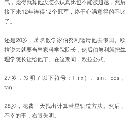
气，觉得就算他没怎么认真比也不能被超越，然后
接下来12年连得12个冠军，终于心满意得的不比
了。
还是20岁，著名数学家伯努利邀请他去俄国。欧
拉说去就要当皇家科学院院长，然后伯努利就把
生
理学
院长让给他了。在这期间，欧拉公式。
27岁，发明了以下符号：f（x）、sin、cos，
tan。
28岁，花费三天找出计算彗星轨道方法。然后，
不幸的事，右眼失明。