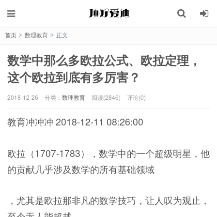
首页
数理教育
正文
>
>
数学中那么多欧拉公式、欧拉定理，
这个欧拉到底有多厉害？
2018-12-26
分类：
数理教育
阅读(2846)
评论(0)
教育冲冲冲 2018-12-11 08:26:00
欧拉（1707-1783），数学中的一个超级明星，他
的贡献几乎涉及数学的所有基础领域
，尤其是欧拉那非凡的数学技巧，让人叹为观止，
切换注册
切换登录
至今无人能超越。