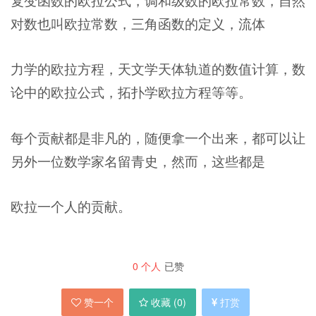
对数也叫欧拉常数，三角函数的定义，流体
力学的欧拉方程，天文学天体轨道的数值计算，数
论中的欧拉公式，拓扑学欧拉方程等等。
每个贡献都是非凡的，随便拿一个出来，都可以让
另外一位数学家名留青史，然而，这些都是
欧拉一个人的贡献。
0
个人
已赞
赞一个
收藏 (
0
)
打赏