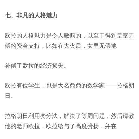
七、非凡的人格魅力
欧拉的人格魅力是令人敬佩的，以至于得到皇室无
偿的资金支持，比如在大火后，女皇无偿地
补偿了欧拉的经济损失。
欧拉有位学生，也是大名鼎鼎的数学家——拉格朗
日。
拉格朗日利用变分法，解决了等周问题，然后请教
他的老师欧拉，欧拉给与了高度赞扬，并在