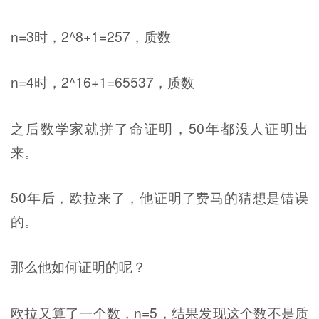
n=3时，2^8+1=257，质数
n=4时，2^16+1=65537，质数
之后数学家就拼了命证明，50年都没人证明出
来。
50年后，欧拉来了，他证明了费马的猜想是错误
的。
那么他如何证明的呢？
欧拉又算了一个数，n=5，结果发现这个数不是质