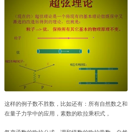
这样的例子数不胜数，比如还有：所有自然数之和
在量子力学中的应用，素数的欧拉乘积式，
复变函数的欧拉公式，调和级数的欧拉常数，自然