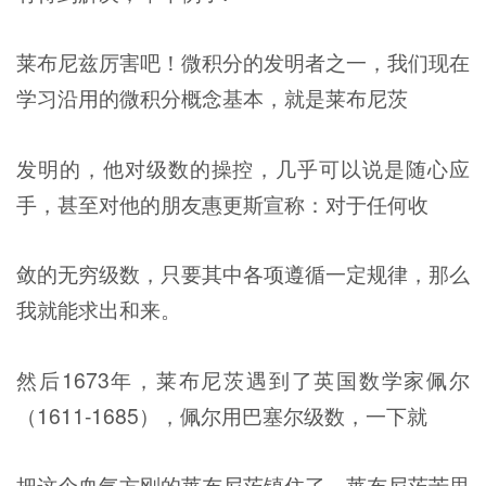
莱布尼兹厉害吧！微积分的发明者之一，我们现在
学习沿用的微积分概念基本，就是莱布尼茨
发明的，他对级数的操控，几乎可以说是随心应
手，甚至对他的朋友惠更斯宣称：对于任何收
敛的无穷级数，只要其中各项遵循一定规律，那么
我就能求出和来。
然后1673年，莱布尼茨遇到了英国数学家佩尔
（1611-1685），佩尔用巴塞尔级数，一下就
把这个血气方刚的莱布尼茨镇住了，莱布尼茨苦思