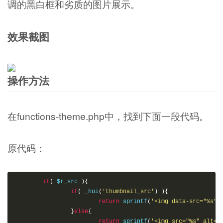
调的黑白框和劣质的图片展示。
效果截图
操作方法
在functions-theme.php中，找到下面一段代码。
原代码：
if
(
 $r_src 
)
{
if
(
_hui
(
'thumbnail_src'
)
)
{
return
sprintf
(
'<img data-src="%s" 
}
else
{
return
sprintf
(
'<img src="%s" alt="