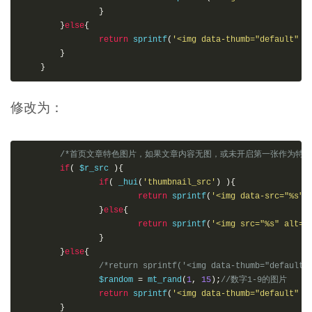
}
}
else
{
return
sprintf
(
'<img data-thumb="default" s
}
}
修改为：
/*首页文章特色图片，如果文章内容无图，或未开启第一张作为特色图
if
(
 $r_src 
)
{
if
(
_hui
(
'thumbnail_src'
)
)
{
return
sprintf
(
'<img data-src="%s" 
}
else
{
return
sprintf
(
'<img src="%s" alt="
}
}
else
{
/*return sprintf('<img data-thumb="default"
    		$random 
=
mt_rand
(
1
,
15
)
;
//数字1-9的图片
return
sprintf
(
'<img data-thumb="default" s
}