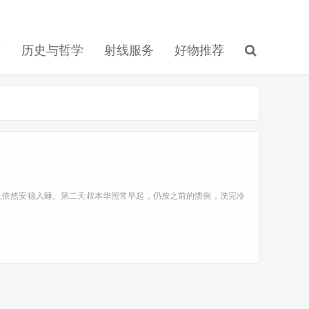
育
历史与哲学
射线服务
好物推荐
晚上依然安稳入睡。第二天叔本华照常早起，仍按之前的惯例，洗完冷