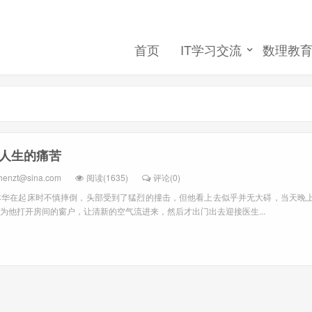
首页
IT学习交流
数理教
人生的痛苦
henzt@sina.com
阅读(1635)
评论(0)
，叔本华在起床时不慎摔倒，头部受到了猛烈的撞击，但他看上去似乎并无大碍，当天
为他打开房间的窗户，让清新的空气流进来，然后才出门出去迎接医生...