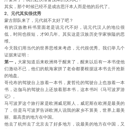
其实，那个时候已经不是成吉思汗本人而是他的后代了。
2、元代其实很优秀
蒙古部队来了，元代就不太好了吧？
有的汉族教科书里面老是说元代不好，说元代汉人的地位很
低，时间也很短，才90几年。其实这是汉族历史学家狭隘的思
维。
今天我们用当代的世界思维来考虑，元代很优秀。我们举几个
证据来证明：
第一，
大家知道后来欧洲终于醒来了，醒来以后有一本书使他
们激动不已，他们的航海家拼了老命都要根据这本书去开抢新
的地盘。
哥伦布的驾驶台上放着一本书，麦哲伦的驾驶台上也放着一本
书，达伽马的驾驶台上还放着那本书，这本书叫《马可波罗游
记》。
马可波罗这个旅行家是欧洲威尼斯人，威尼斯在欧洲是最美的
了，但是马可波罗告诉欧洲人说我的家乡不算美，世界上最美
丽、最高贵的地方在中国。
他去了杭州去了北京去了好多地方，说最美的地方在中国，又