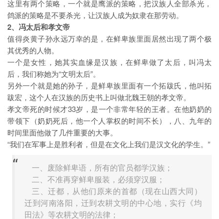
这里有两个策略，一个就是鹰派的策略，把汉族人全部杀光，
鸽派的策略是不要杀光，让汉族人成为奴隶在那劳动。
2、冯太后和孝文帝
值得炎黄子孙永远万幸的是，在鲜卑族里面居然出现了两个极
其优秀的人物。
一个是女性，她其实血缘是汉族，在鲜卑做了太后，叫冯太
后，我们称她为“文明太后”。
另外一个就是她的孙子，是鲜卑族里面有一个拓跋氏，他叫拓
跋宏，这个人在汉族的历史书上叫做北魏王朝的孝文帝。
孝文帝死的时候才33岁，是一个非常年轻的王者。在他奶奶的
带领下（奶奶死后，他一个人掌权的时间不长），八、九年的
时间里面他做了几件重要的大事。
“我们在军事上是胜利者，但是在文化上我们是汉文化的学生。”
一、废除鲜卑语，所有的官员都学汉族；
二、不准再穿鲜卑服装，必须穿汉服；
三、迁都，从他们原来的首都（现在山西大同）
迁到河南洛阳，迁到农耕文明的中心地，实行《均
田法》等农耕文明的法律；