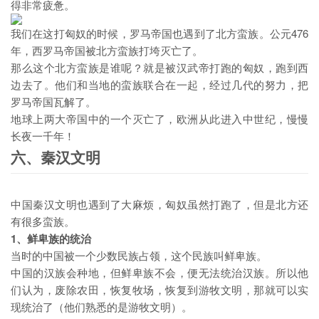
得非常疲惫。
我们在这打匈奴的时候，罗马帝国也遇到了北方蛮族。公元476
年，西罗马帝国被北方蛮族打垮灭亡了。
那么这个北方蛮族是谁呢？就是被汉武帝打跑的匈奴，跑到西
边去了。他们和当地的蛮族联合在一起，经过几代的努力，把
罗马帝国瓦解了。
地球上两大帝国中的一个灭亡了，欧洲从此进入中世纪，慢慢
长夜一千年！
六、秦汉文明
中国秦汉文明也遇到了大麻烦，匈奴虽然打跑了，但是北方还
有很多蛮族。
1、鲜卑族的统治
当时的中国被一个少数民族占领，这个民族叫鲜卑族。
中国的汉族会种地，但鲜卑族不会，便无法统治汉族。所以他
们认为，废除农田，恢复牧场，恢复到游牧文明，那就可以实
现统治了（他们熟悉的是游牧文明）。