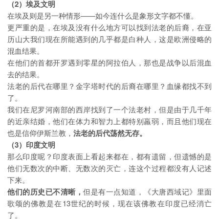
（2）埃及文明
在埃及则是另一种情形——如今连什么是象形文字都不懂。
更严重的是，在埃及没有什么地方可以找到法老的后裔，在亚
历山大我们现在所能遇到的几乎都是白种人，这是欧洲侵略的
混血结果。
在他们的首都开罗遇到零星的阿拉伯人，那也是战争以后混血
去的结果。
法老的后代在哪里？金字塔时代的后裔在哪里？血缘都找不到
了。
我们在尼罗河南部的西岸找到了一个法老村，但是由于几千年
的近亲结婚，他们在体力和智力上都特别羸弱，而且他们现在
也是信仰伊斯兰教，
法老的后代荡然无存。
（3）印度文明
那么印度呢？印度表面上看起来都在，都有遗留，但遗憾的是
他们无数次的中断、无数次的灭亡，连这个过程都没有人记述
下来。
他们的历史已不清晰
，
但是有一点知道，《大唐西域记》里面
歌颂的佛教是在13世纪的时候，现在该佛教在印度已经消亡
了。