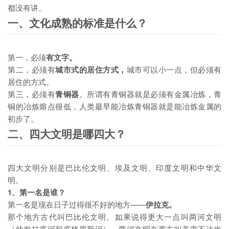
都没有讲。
一、文化成熟的标准是什么？
第一，必须
有文字。
第二，必须有
城市式的居住方式，
城市可以小一点，但必须有
居住的方式。
切换注册
切换登录
第三，必须有
青铜器
。所谓有青铜器就是必须有金属冶炼，青
我们将发送一封验证邮件至你的邮箱, 请正确填写以完成账号注
铜的冶炼熔点很低，人类最早能冶炼青铜器就是能冶炼金属的
册和激活
初步了。
二、四大文明是哪四大？
记住我的登录
忘记密码 ?
四大文明分别是巴比伦文明、埃及文明、印度文明和中华文
明。
1、第一名是谁？
第一名是现在日子过得很不好的地方——
伊拉克。
那个地方古代叫巴比伦文明。如果说得更大一点叫两河文明
（幼发拉底河和底格里斯河），两河文明在西方叫美索不达米