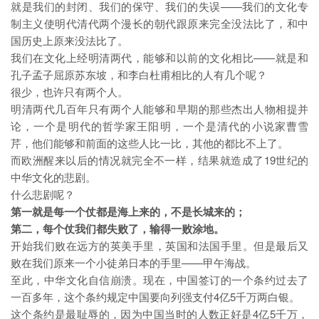
就是我们的封闭、我们的保守、我们的失误——我们的文化专
制主义使明代清代两个漫长的朝代跟原来完全没法比了，和中
国历史上原来没法比了。
我们在文化上经明清两代，能够和以前的文化相比——就是和
孔子孟子屈原苏东坡，和李白杜甫相比的人有几个呢？
很少，也许只有两个人。
明清两代几百年只有两个人能够和早期的那些杰出人物相提并
论，一个是明代的哲学家王阳明，一个是清代的小说家曹雪
芹，他们能够和前面的这些人比一比，其他的都比不上了。
而欧洲醒来以后的情况就完全不一样，结果就造成了19世纪的
中华文化的悲剧。
什么悲剧呢？
第一就是每一个仗都是海上来的，不是长城来的；
第二，每个仗我们都失败了，输得一败涂地。
开始我们败在远方的英美手里，英国和法国手里。但是最后又
败在我们原来一个小徒弟日本的手里——甲午海战。
至此，中华文化自信崩溃。现在，中国签订的一个条约过去了
一百多年，这个条约规定中国要向列强支付4亿5千万两白银。
这个条约是最耻辱的，因为中国当时的人数正好是4亿5千万，