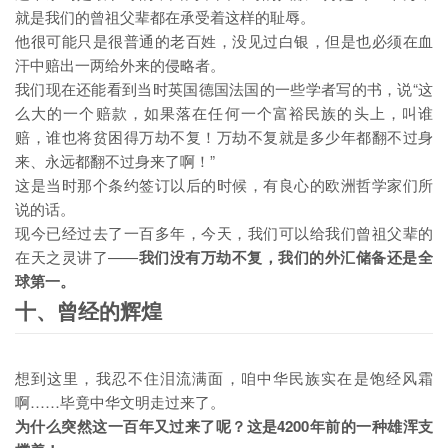
就是我们的曾祖父辈都在承受着这样的耻辱。
他很可能只是很普通的老百姓，没见过白银，但是也必须在血
汗中赔出一两给外来的侵略者。
我们现在还能看到当时英国德国法国的一些学者写的书，说“这
么大的一个赔款，如果落在任何一个富裕民族的头上，叫谁
赔，谁也将贫困得万劫不复！万劫不复就是多少年都翻不过身
来、永远都翻不过身来了啊！”
这是当时那个条约签订以后的时候，有良心的欧洲哲学家们所
说的话。
现今已经过去了一百多年，今天，我们可以给我们曾祖父辈的
在天之灵讲了——
我们没有万劫不复，我们的外汇储备还是全
球第一。
十、曾经的辉煌
想到这里，我忍不住泪流满面，咱中华民族实在是饱经风霜
啊……毕竟中华文明走过来了。
为什么突然这一百年又过来了呢？
这是4200年前的一种雄浑支