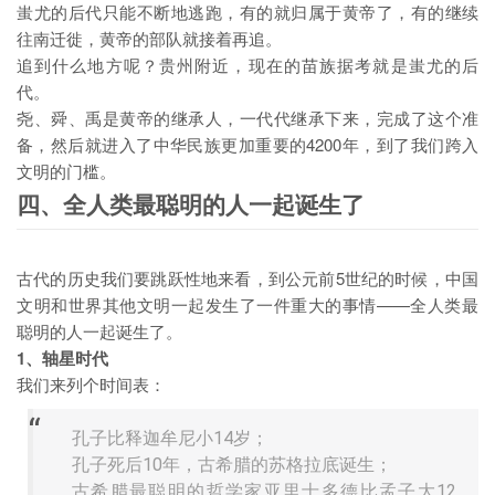
蚩尤的后代只能不断地逃跑，有的就归属于黄帝了，有的继续
往南迁徙，黄帝的部队就接着再追。
追到什么地方呢？贵州附近，现在的苗族据考就是蚩尤的后
代。
尧、舜、禹是黄帝的继承人，一代代继承下来，完成了这个准
备，然后就进入了中华民族更加重要的4200年，到了我们跨入
文明的门槛。
四、全人类最聪明的人一起诞生了
古代的历史我们要跳跃性地来看，到公元前5世纪的时候，中国
文明和世界其他文明一起发生了一件重大的事情——全人类最
聪明的人一起诞生了。
1、轴星时代
我们来列个时间表：
孔子比释迦牟尼小14岁；
孔子死后10年，古希腊的苏格拉底诞生；
古希腊最聪明的哲学家亚里士多德比孟子大12