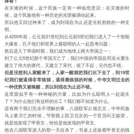
撑着！
在灾难的时候，这个民族一定有一种临危意识；在灾难的时
候，这个民族他有一种历史的光荣被调动起来。
所以他又回过神来了，成为到现在为止还是生机勃勃的一种文
明。
从4200年前，公元前21世纪到公元前5世纪我们进入了一个智能
大爆发，孔子他们和世界上最聪明的人一起思考问题；
然后进入了帝国时期，我们成为地球上两大帝国之一；
到了公元5世纪那个帝国灭亡了，我们中国的帝国反而浴火重生
建立了伟大的唐代，又建立了宋代，很了不起，元代也不错。
但是没想到人家醒来了，人家一醒就把我们比下去了，到19世
纪我们被逼得非常狼狈，逼得最狼狈的时候，中华文明过去的
一种优势又被唤醒，所以到现在为止还不错。
这里面似乎有一种神秘的力量，比如为什么聪明人一起诞生
了？为什么他们有这样的分工？我们都不知道为什么。
还有两个我们完全不理解的事，八国联军占领北京，中华民族
马上要灭亡的时候，节骨眼上防卫北京的一个官员叫王懿荣，
就是他发现了甲骨文，恰恰是他发现的甲骨文。
他在八国联军进入的那一天自杀了，书桌上还放着甲骨文的残