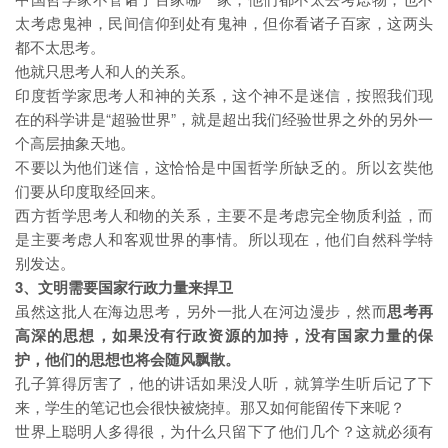
太考虑鬼神，民间信仰到处有鬼神，但你看诸子百家，这两头
都不太思考。
他就只思考人和人的关系。
印度哲学家思考人和神的关系，这个神不是迷信，按照我们现
在的科学讲是“超验世界”，就是超出我们经验世界之外的另外一
个高层抽象天地。
不要以为他们迷信，这恰恰是中国哲学所缺乏的。所以玄奘他
们要从印度取经回来。
西方哲学思考人和物的关系，主要不是考虑完全物质利益，而
是主要考虑人和客观世界的事情。所以现在，他们自然科学特
别发达。
3、文明需要国家行政力量来捍卫
虽然这批人在海边思考，另外一批人在河边漫步，然而
思考再
高深的思想，如果没有行政资源的加持，没有国家力量的保
护，他们的思想也将会随风飘散。
孔子算得厉害了，他的讲话如果没人听，就算学生听后记了下
来，学生的笔记也会很快被烧掉。那又如何能留传下来呢？
世界上聪明人多得很，为什么只留下了他们几个？这就必须有