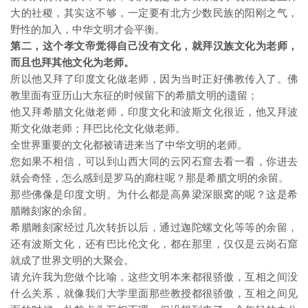
大的社稷，其实这不够，一定要有北方少数民族的阳刚之气，
野性的加入，中华文明才会平衡。
第二，这个孝文帝觉得自己没有文化，就拜汉族文化为老师，
而且也拜其他文化为老师。
所以他又拜了印度文化做老师，因为当时正好佛教传入了。佛
教里面有亚历山大东征的时候留下的希腊文明的遗留；
他又拜希腊文化做老师，印度文化和波斯文化很近，他又拜波
斯文化做老师；拜巴比伦文化做老师。
全世界重要的文化都被请进来当了中华文明的老师。
您如果不相信，可以到山西大同的云冈石窟去看一看，你进去
就会奇怪，怎么感到是罗马的廊柱呢？那是希腊文明的余留。
那些佛像是印度文明。为什么都是高鼻梁深眼窝的呢？这是希
腊雕刻家的余留。
希腊雕刻家经过几次转折以后，通过迦陀螺文化等等的余留，
还有波斯文化，还有巴比伦文化，都在那里，仅仅是云岗石窟
就成了世界文明的大聚会。
请允许我为您做个比喻，这些文明本来都很骄傲，互相之间没
什么关系，就像我们大学里面那些教授都很骄傲，互相之间见