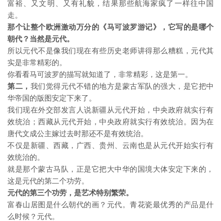
富裕、又文明、又有礼貌，结果那些航海家疯了一样往中国
走。
那个让整个欧洲激动万分的《马可波罗游记》，它写的是哪个
朝代？
当然是元代。
所以元代不是像我们现在有些历史老师讲得那么糟糕，元代其
实是非常精彩的。
你看看马可波罗的描写就知道了，非常精彩，这是第一。
第二，
我们觉得元代不错的地方是蒙古军队的强大，是它把中
华帝国的版图安定下来了。
我们现在外交部发言人说新疆从元代开始，中央政府就实行有
效统治；西藏从元代开始，中央政府就实行有效统治。因为在
唐代文成公主嫁过去时那还不是有效统治。
不仅是新疆、西藏，广西、贵州、云南也是从元代开始实行有
效统治的。
就是那个蒙古马队，正是它把大中华的国境大体安定下来的，
这是元代的第二个功劳。
元代的第三个功劳，是艺术特别繁荣。
富春山居图是什么朝代的画？元代。青花瓷最优秀的产品是什
么时候？元代。