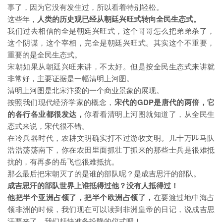
事了，因为它没有发生过，所以看着特别轻松。
这些年，
人类的历史观已经从朝廷兴旺式转向全民生态式。
我们过去相信的全是朝廷兴旺式，这个哥哥怎么把弟弟杀了，
这个阴谋，这个宰相，完全是朝廷兴旺式。其实这个不重要，
重要的是全民生态式。
宋朝如果从朝廷兴旺来讲，不太好。但是按全民生态式来讲就
非常好，主要证据是一幅清明上河图。
清明上河图是北宋汴梁的一个商业景象的展现。
按照我们现代经济学家的概念，
宋代的GDP是唐代的两倍，它
的各行各业都很发达
，
你看看清明上河图就知道了，从全民生
态式来说，宋代很不错。
在冷兵器时代，农耕文明确实打不过游牧文明。几十万匹马队
浩浩荡荡南下，你在农田里面抓壮丁抓来的那些士兵是很难抵
抗的，有再多的岳飞也很难抵抗。
那么最后把宋朝灭了的是谁的部队呢？是成吉思汗的部队。
成吉思汗的部队世界上谁抵得过他？
没有人抵得过！
他把半个亚洲占领了，把半个欧洲占领了，
在要渡过地中海占
领非洲的时候，我们现在可以读到非洲皇帝的日记，说成吉思
汗要来了，我们赶快准备投降的仪式吧！