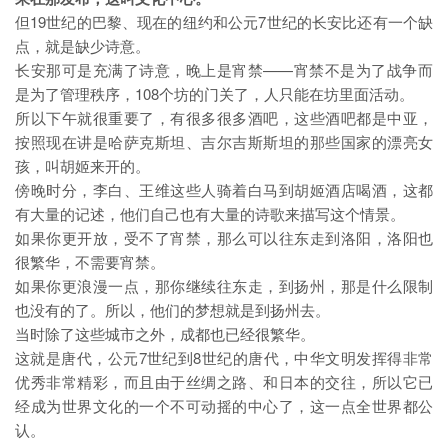
但19世纪的巴黎、现在的纽约和公元7世纪的长安比还有一个缺
点，就是缺少诗意。
长安那可是充满了诗意，晚上是宵禁——宵禁不是为了战争而
是为了管理秩序，108个坊的门关了，人只能在坊里面活动。
所以下午就很重要了，有很多很多酒吧，这些酒吧都是中亚，
按照现在讲是哈萨克斯坦、吉尔吉斯斯坦的那些国家的漂亮女
孩，叫胡姬来开的。
傍晚时分，李白、王维这些人骑着白马到胡姬酒店喝酒，这都
有大量的记述，他们自己也有大量的诗歌来描写这个情景。
如果你更开放，受不了宵禁，那么可以往东走到洛阳，洛阳也
很繁华，不需要宵禁。
如果你更浪漫一点，那你继续往东走，到扬州，那是什么限制
也没有的了。所以，他们的梦想就是到扬州去。
当时除了这些城市之外，成都也已经很繁华。
这就是唐代，公元7世纪到8世纪的唐代，中华文明发挥得非常
优秀非常精彩，而且由于丝绸之路、和日本的交往，所以它已
经成为世界文化的一个不可动摇的中心了，这一点全世界都公
认。