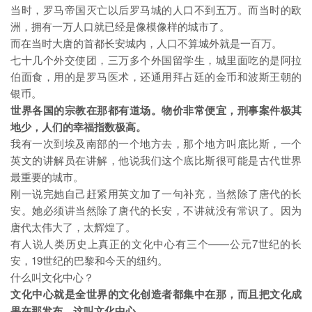
当时，罗马帝国灭亡以后罗马城的人口不到五万。而当时的欧
洲，拥有一万人口就已经是像模像样的城市了。
而在当时大唐的首都长安城内，人口不算城外就是一百万。
七十几个外交使团，三万多个外国留学生，城里面吃的是阿拉
伯面食，用的是罗马医术，还通用拜占廷的金币和波斯王朝的
银币。
世界各国的宗教在那都有道场。
物价非常便宜，刑事案件极其
地少，人们的幸福指数极高。
我有一次到埃及南部的一个地方去，那个地方叫底比斯，一个
英文的讲解员在讲解，他说我们这个底比斯很可能是古代世界
最重要的城市。
刚一说完她自己赶紧用英文加了一句补充，当然除了唐代的长
安。她必须讲当然除了唐代的长安，不讲就没有常识了。因为
唐代太伟大了，太辉煌了。
有人说人类历史上真正的文化中心有三个——公元7世纪的长
安，19世纪的巴黎和今天的纽约。
什么叫文化中心？
文化中心就是全世界的文化创造者都集中在那，而且把文化成
果在那发布，这叫文化中心。