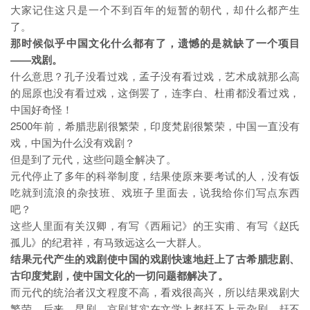
大家记住这只是一个不到百年的短暂的朝代，却什么都产生
了。
那时候似乎中国文化什么都有了，遗憾的是就缺了一个项目
——戏剧。
什么意思？孔子没看过戏，孟子没有看过戏，艺术成就那么高
的屈原也没有看过戏，这倒罢了，连李白、杜甫都没看过戏，
中国好奇怪！
2500年前，希腊悲剧很繁荣，印度梵剧很繁荣，中国一直没有
戏，中国为什么没有戏剧？
但是到了元代，这些问题全解决了。
元代停止了多年的科举制度，结果使原来要考试的人，没有饭
吃就到流浪的杂技班、戏班子里面去，说我给你们写点东西
吧？
这些人里面有关汉卿，有写《西厢记》的王实甫、有写《赵氏
孤儿》的纪君祥，有马致远这么一大群人。
结果元代产生的戏剧使中国的戏剧快速地赶上了古希腊悲剧、
古印度梵剧，使中国文化的一切问题都解决了。
而元代的统治者汉文程度不高，看戏很高兴，所以结果戏剧大
繁荣。后来，昆剧、京剧其实在文学上都赶不上元杂剧，赶不