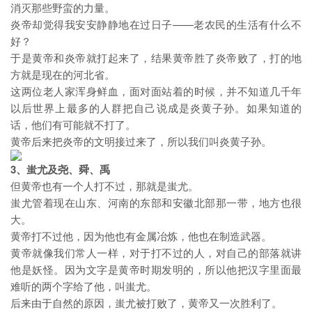
消灭那些野蛮的力量。
炎帝却觉得我安安静静地在过日子——老农民的生活有什么不
好？
于是黄帝和炎帝就打起来了，结果黄帝胜了炎帝败了，打的地
方就是现在的河北省。
这两位老人家浑身鲜血，面对面站着的时候，并不知道几千年
以后世界上最多的人群把自己说成是炎黄子孙。如果知道的
话，他们有可能就不打了。
黄帝后来把炎帝的文明接过来了，所以我们叫炎黄子孙。
3、蚩尤及尧、舜、禹
但黄帝也有一个人打不过，那就是蚩尤。
蚩尤管着现在山东、河南的东部和安徽北部那一带，地方也很
大。
黄帝打不过他，因为他也有金属冶炼，他也在制造武器。
黄帝就像我们常人一样，对于打不过的人，对自己的部落就讲
他是妖怪。因为文字是黄帝时期发明的，所以他把汉字里面最
难听的两个字给了他，叫蚩尤。
后来由于自然的原因，蚩尤被打败了，黄帝又一次胜利了。