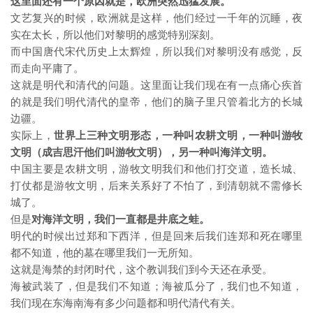
这里面还有一个原因就是，欧洲突然迅猛发展。
文艺复兴的时候，欧洲就是这样，他们经过一千年的沉睡，夜
实在太长，所以他们对黎明的感觉特别深刻。
而中国唐代宋代历史上太辉煌，所以我们对黎明没有感觉，反
而走向平庸了。
这就是明代和清代的问题。这里面让我们现在有一点痛心疾首
的就是我们明代清代的皇帝，他们的脑子里只管着北方的长城
边疆。
实际上，
世界上三种文明形态，一种叫农耕文明，一种叫游牧
文明（成吉思汗他们叫游牧文明），另一种叫海洋文明。
中国主要是农耕文明，游牧文明我们和他们打交道，造长城、
打仗都是游牧文明，后来关系好了不怕了，到清朝就不需修长
城了。
但是
对海洋文明，我们一直都是井底之蛙。
明代的时候出过郑和下西洋，但是回来后我们连郑和死在哪里
都不知道，他的墓在哪里我们一无所知。
这就是海禁的封闭时代，这个教训我们到今天还在承受。
海被武装了，但是我们不知道；海被瓜分了，我们也不知道，
我们现在东海南海有多少问题都和明代清代有关。