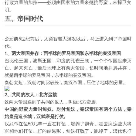
行政力量的加持——必须由国家的力量来抵抗野蛮，来捍卫文
明。
五、帝国时代
公元前5世纪前后，人类智能大爆发以后，马上进入到了帝国时
代。
1、两大帝国并存：
西半球的罗马帝国和东半球的秦汉帝国
巴比伦王国，波斯王国，印度的孔雀王朝，一个个帝国起来灭
亡、起来灭亡，最后地球上有两大帝国，长时间地并肩共存，
就是西半球的罗马帝国，东半球的秦汉帝国。
秦朝太短，汉朝时间比较长，秦汉帝国，压住了地球的分量。
2、共同的敌人：
北方蛮族
这两大帝国遇到了共同的敌人，叫做北方蛮族。
中国的野蛮力量叫匈奴。
对付匈奴，秦汉帝国有两个方法，秦
始皇是造长城，汉武帝是打仗。
汉武帝在位50几年一直在打仗，培养了魏青、霍去病这些大将
军和他们打仗。打的结果呢，匈奴打败了，跑掉了，汉代也打