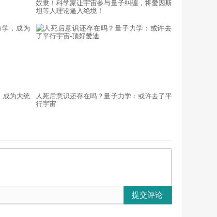
奴隶！科学家让宇宙参与量子纠缠，将爱因斯
实验证实过。而如今，我们居然借助了天文学方法，通过
坦等人理论逼入绝境！
，成为大统
人死后意识还存在吗？量子力学：或许去了平
X-射线偏振，但是欧洲航天局的雅典娜任务（预计在
行宇宙
子星，进一步验证该现象。
提交评论