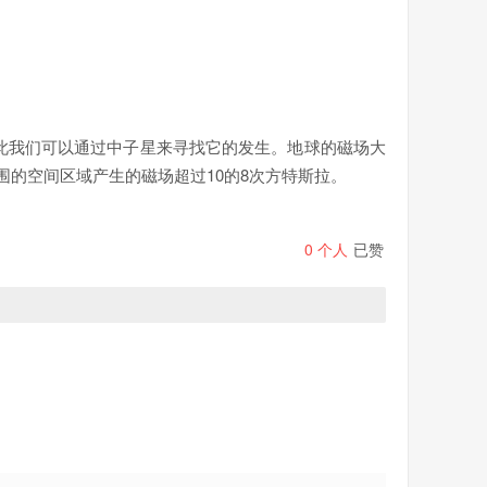
此我们可以通过中子星来寻找它的发生。地球的磁场大
围的空间区域产生的磁场超过10的8次方特斯拉。
0
个人
已赞
磁场。由于空间会呈现出真空双折射的效应，光线穿过