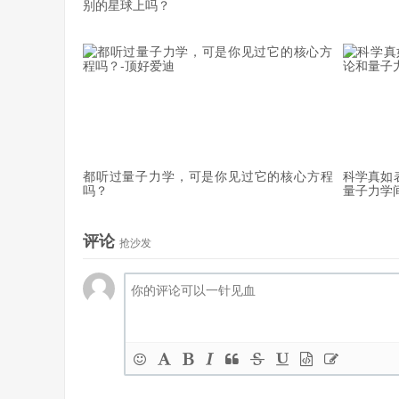
别的星球上吗？
早在1936年，海森堡和欧拉使用量子电动力学（Q
观测中子星验证了这一预言的正确性。现在，海森堡
△ 欧洲航天局计划中的雅典娜X-射线望远镜。（图片来源：MPE
都听过量子力学，可是你见过它的核心方程
科学真如
未来，我们可以通过观测X-射线，进一步强有力的
吗？
量子力学
2028年发射）将执行这一任务。同时，结合大型的
评论
这是量子力学的又一次胜利。
抢沙发