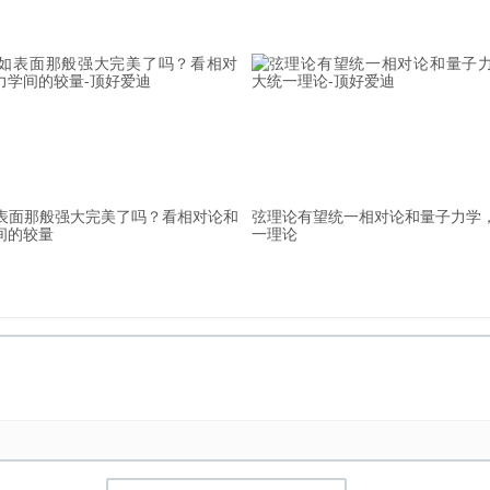
ED）就预言了真空双折射的存在，虽然历经80多年之久，但从未被
不仅是物理学家，也是一名天体物理学家了。
 and the Athena team）
表面那般强大完美了吗？看相对论和
弦理论有望统一相对论和量子力学
证明真空双折射现象。虽然目前我们并没有任何太空望远镜有能力测量
间的较量
一理论
地面望远镜，比如巨型麦哲伦望远镜，我们将可以观测到更多这样的中