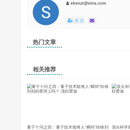
shenzt@sina.com
△ 甚大望远镜拍摄到了一颗非常昏暗的中子星RX J185
关 注
在距离地球400光年外，有一颗昏暗的中子星RX J1
巨大的效应：偏振度约为16.43% ± 5.26%。通
热门文章
△ 对中子星附近的偏振测量。（图片来源：Mignani et 
相关推荐
相比其它的中子星，这个中子星之所以适合用来测量
的脉冲星，我们根本就不会有任何机会可以观测到。
△ 如果没有真空偏振效应，就不会看到任何信号。观测到的
量子十问之四：量子技术能将人“瞬间”转移到
顶尖科学