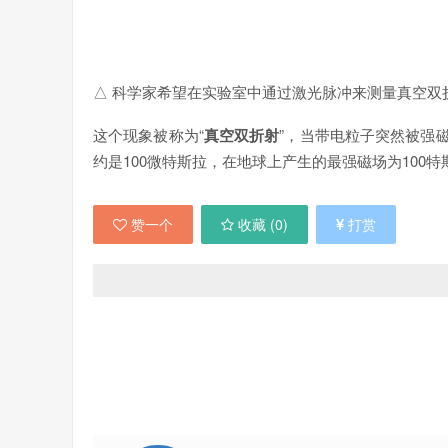
△ 科学家希望在实验室中通过激光脉冲来测量真空双折射，但
这个现象被称为“
真空双折射
”，当带电粒子突然被强
约是100微特斯拉，在地球上产生的最强磁场为10
赞一个
收藏 (
0
)
打赏
△ 由于真空双折射，当中子星表面辐射出的光线，经过强大
尽管并没有很多光线从中子星的表面辐射出来，但如
的时候就会被偏振，并且都会显示同一个偏振方向。