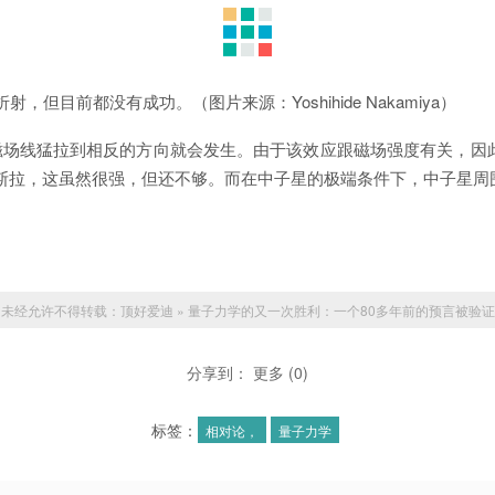
目前都没有成功。（图片来源：Yoshihide Nakamiya）
磁场线猛拉到相反的方向就会发生。由于该效应跟磁场强度有关，因
0特斯拉，这虽然很强，但还不够。而在中子星的极端条件下，中子星周
未经允许不得转载：
顶好爱迪
»
量子力学的又一次胜利：一个80多年前的预言被验证
的磁场的时候回被偏振。（图片来源：ESO/L. Calçada.）
果有光线辐射，在达到我们的望远镜和探测器之前就必须经过强大的
分享到：
更多
(
0
)
标签：
相对论，
量子力学