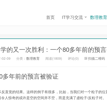
切换注册
切换登录
我们将发送一封验证邮件至你的邮箱, 请正确填写以
首页
IT学习交流
数理教
完成账号注册和激活
记住我的登录
忘记密码 ?
学的又一次胜利：一个80多年前的预
-02-09
分类：
数理教育
阅读(1809)
评论(0)
扫描二维码
0多年前的预言被验证
多反直觉的结果。这样的例子有很多，比如，当我们对一个粒子的位
最令人惊奇的或许是空的空间并不空，而是充满了虚粒子/反粒子对。