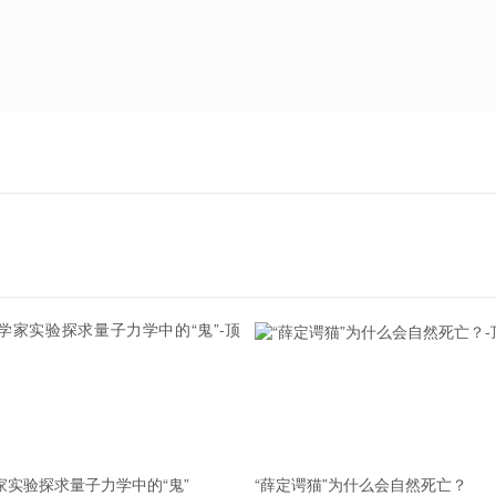
6.5-3754，由蓝色圈圈标出。（图片来源：ESO）
856.5-3754。科学家通过位于智力的甚大望远镜瞄准了它，并首
过计算就会发现，这个结果和理论预言的一致。
al. 论文中的图3）
该效应是因为大多数的中子星表面都会被一层致密、充满等离子体的
我们想要测量的光的类型，在该区域是完全不透明的。
数据和理论符合的很好。（图片来源：Mignani et al. 论文中的
家实验探求量子力学中的“鬼”
“薛定谔猫”为什么会自然死亡？