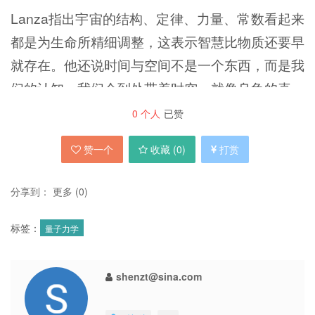
Lanza指出宇宙的结构、定律、力量、常数看起来
都是为生命所精细调整，这表示智慧比物质还要早
就存在。他还说时间与空间不是一个东西，而是我
们的认知。我们会到处带着时空，就像乌龟的壳一
样，所以当壳脱落后我们还是会存在。
0
个人
已赞
赞一个
收藏 (
0
)
打赏
分享到：
更多
(
0
)
按此理论，意识不会死亡，没有身体还是会有意识
的存在。意识存在于时空的拘束之外，它跟量子物
标签：
量子力学
体一样是非局部性的东西。Lanza也相信多重宇宙
可以同时存在。在一个宇宙里你的身体死亡后，另
shenzt@sina.com
一个宇宙会吸收你的意识然后继续存在。