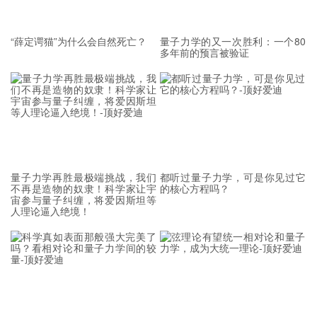
发现濒死过程中会发生神经系统里的量子资料离开
身体然后在宇宙中散去。英国物理学家Roger
“薛定谔猫”为什么会自然死亡？
量子力学的又一次胜利：一个80
Penrose提出：意识存在于脑细胞里的微管里面
多年前的预言被验证
(量子资料主要的处理区域)。死亡时这些资料与意
识会一起离开身体。我们的意识会稳定存在是因为
这些微管引发的量子引力效应。
这些理论在濒死研究中获得一定证实，似乎也能解
量子力学再胜最极端挑战，我们
都听过量子力学，可是你见过它
不再是造物的奴隶！科学家让宇
的核心方程吗？
释灵体投射、轮回等等现象。或许我们意识的能量
宙参与量子纠缠，将爱因斯坦等
人理论逼入绝境！
在某个时间会被回收到另一个身体，在这之前它会
存在于身体之外的某种现实里面，也有可能是另一
个宇宙里面。