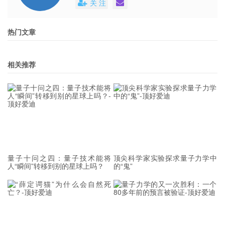
关 注
近年来，普朗克太空望远镜的数据似乎也找到一定
热门文章
的多重宇宙的证据。比如科学家发现了宇宙微波背
景辐射在宇宙一开始就存在，以及对宇宙中黑洞的
相关推荐
解释。部分理论认为：宇宙微波背景辐射的存在表
示我们被附近的宇宙所影响，而这样的宇宙可能正
是与我们纠缠的平行宇宙。
量子十问之四：量子技术能将
顶尖科学家实验探求量子力学中
人“瞬间”转移到别的星球上吗？
的“鬼”
灵魂的科学解释
根据新生物中心论以及对濒死经验的研究，科学家